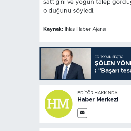
sattığını ve yoğun talep gördüğ
olduğunu söyledi.
Kaynak:
İhlas Haber Ajansı
EDITÖRÜN SEÇTIĞI
ŞÖLEN YÖNE
: "Başarı tes
EDITÖR HAKKINDA
Haber Merkezi