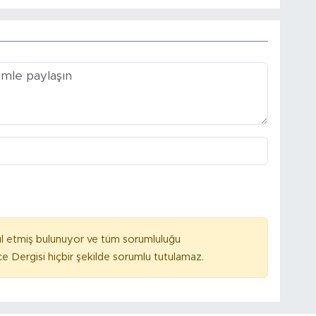
l etmiş bulunuyor ve tüm sorumluluğu
e Dergisi hiçbir şekilde sorumlu tutulamaz.