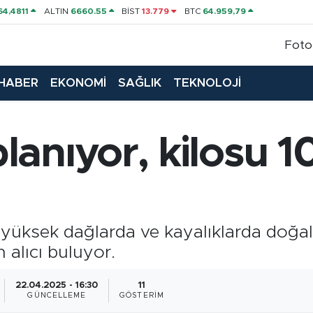
64,4811
ALTIN
6660.55
BİST
13.779
BTC
64.959,79
Foto
HABER
EKONOMİ
SAĞLIK
TEKNOLOJİ
anıyor, kilosu 1
yüksek dağlarda ve kayalıklarda doğal
 alıcı buluyor.
22.04.2025 - 16:30
11
GÜNCELLEME
GÖSTERIM