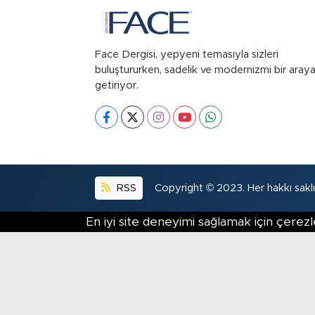
Face Dergisi, yepyeni temasıyla sizleri
buluştururken, sadelik ve modernizmi bir aray
getiriyor.
RSS
Copyright © 2023. Her hakkı saklıd
En iyi site deneyimi sağlamak için çerezl