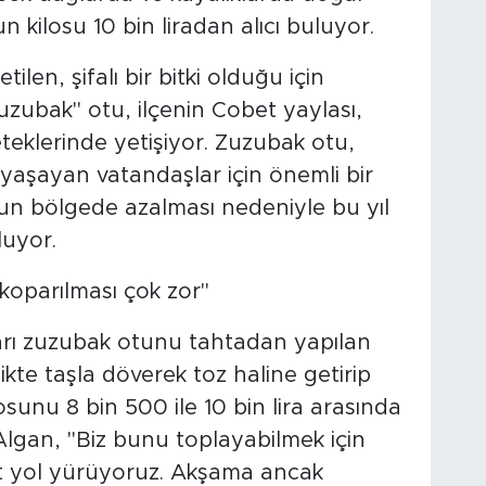
 kilosu 10 bin liradan alıcı buluyor.
len, şifalı bir bitki olduğu için
zubak" otu, ilçenin Cobet yaylası,
teklerinde yetişiyor. Zuzubak otu,
 yaşayan vatandaşlar için önemli bir
un bölgede azalması nedeniyle bu yıl
luyor.
n koparılması çok zor"
ları zuzubak otunu tahtadan yapılan
likte taşla döverek toz haline getirip
osunu 8 bin 500 ile 10 bin lira arasında
Algan, "Biz bunu toplayabilmek için
at yol yürüyoruz. Akşama ancak