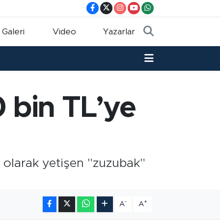
 Galeri
Video
Yazarlar
0 bin TL’ye
 olarak yetişen "zuzubak"
-
+
A
A