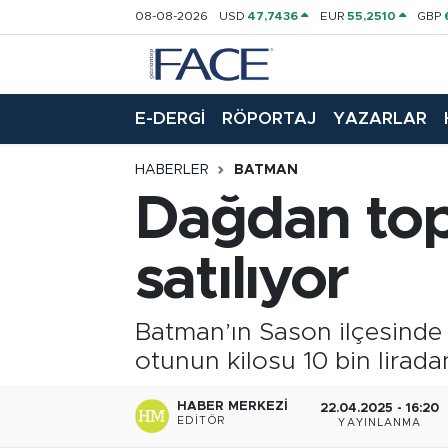
08-08-2026
USD
47,7436
EUR
55,2510
GBP
HABER
Nöbetçi Eczaneler
E-DERGİ
RÖPORTAJ
YAZARLAR
Hava Durumu
HABERLER
BATMAN
Trafik Durumu
Dağdan topl
Süper Lig Puan Durumu ve Fikstür
satılıyor
Tüm Manşetler
Batman’ın Sason ilçesinde 
Son Dakika Haberleri
otunun kilosu 10 bin liradan
Haber Arşivi
HABER MERKEZI
22.04.2025 - 16:20
EDITÖR
YAYINLANMA