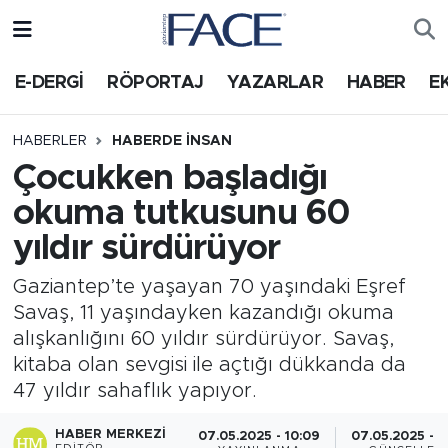
HABER
Nöbetçi Eczaneler
E-DERGİ
RÖPORTAJ
YAZARLAR
HABER
E
Hava Durumu
HABERLER
HABERDE INSAN
Çocukken başladığı
Trafik Durumu
okuma tutkusunu 60
Süper Lig Puan Durumu ve Fikstür
yıldır sürdürüyor
Tüm Manşetler
Gaziantep’te yaşayan 70 yaşındaki Eşref
Savaş, 11 yaşındayken kazandığı okuma
Son Dakika Haberleri
alışkanlığını 60 yıldır sürdürüyor. Savaş,
kitaba olan sevgisi ile açtığı dükkanda da
Haber Arşivi
47 yıldır sahaflık yapıyor.
HABER MERKEZI
07.05.2025 - 10:09
07.05.2025 - 1