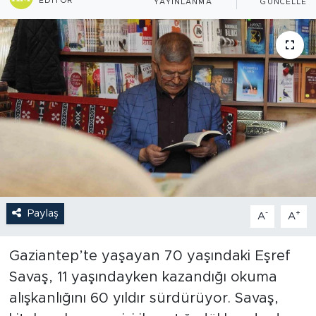
EDITÖR
YAYINLANMA
GÜNCELLEM
Paylaş
-
+
A
A
Gaziantep’te yaşayan 70 yaşındaki Eşref
Savaş, 11 yaşındayken kazandığı okuma
alışkanlığını 60 yıldır sürdürüyor. Savaş,