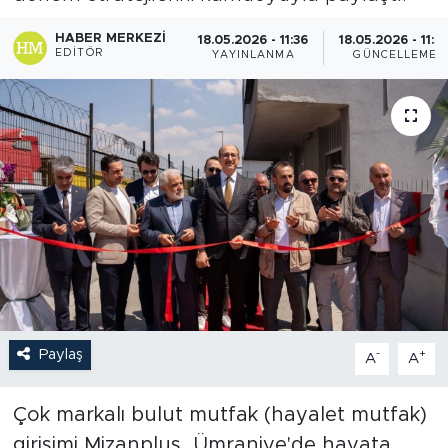
HABER MERKEZI
18.05.2026 - 11:36
18.05.2026 - 11:5
EDITÖR
YAYINLANMA
GÜNCELLEME
Paylaş
-
+
A
A
Çok markalı bulut mutfak (hayalet mutfak)
girişimi Mizanplus, Ümraniye'de hayata