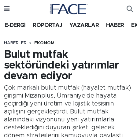
HABER
Nöbetçi Eczaneler
E-DERGİ
RÖPORTAJ
YAZARLAR
HABER
E
Hava Durumu
HABERLER
EKONOMI
Bulut mutfak
Trafik Durumu
sektöründeki yatırımlar
Süper Lig Puan Durumu ve Fikstür
devam ediyor
Tüm Manşetler
Çok markalı bulut mutfak (hayalet mutfak)
girişimi Mizanplus, Ümraniye'de hayata
Son Dakika Haberleri
geçirdiği yeni üretim ve lojistik tesisinin
açılışını gerçekleştirdi. Bulut mutfak
Haber Arşivi
alanındaki vizyonunu yeni yatırımlarla
desteklediğini duyuran şirket, gelecek
dönem stratejilerini kamuoyuyla paylaştı.