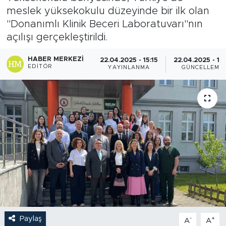
meslek yüksekokulu düzeyinde bir ilk olan
"Donanımlı Klinik Beceri Laboratuvarı"nın
açılışı gerçekleştirildi.
HABER MERKEZI
22.04.2025 - 15:15
22.04.2025 - 16:
EDITÖR
YAYINLANMA
GÜNCELLEME
Paylaş
-
+
A
A