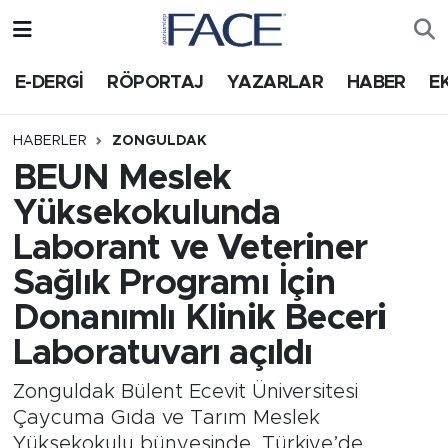
HABER
Nöbetçi Eczaneler
E-DERGİ
RÖPORTAJ
YAZARLAR
HABER
E
Hava Durumu
HABERLER
ZONGULDAK
BEUN Meslek
Trafik Durumu
Yüksekokulunda
Süper Lig Puan Durumu ve Fikstür
Laborant ve Veteriner
Sağlık Programı İçin
Tüm Manşetler
Donanımlı Klinik Beceri
Son Dakika Haberleri
Laboratuvarı açıldı
Haber Arşivi
Zonguldak Bülent Ecevit Üniversitesi
Çaycuma Gıda ve Tarım Meslek
Yüksekokulu bünyesinde, Türkiye’de