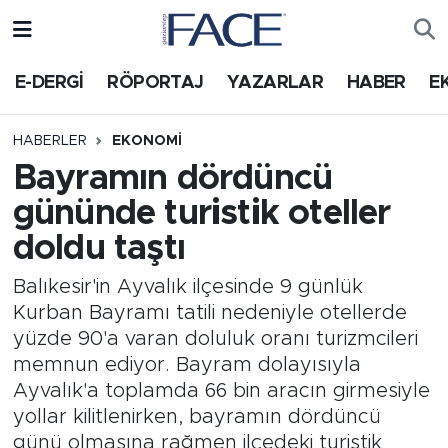
HABER
Nöbetçi Eczaneler
E-DERGİ
RÖPORTAJ
YAZARLAR
HABER
E
Hava Durumu
HABERLER
EKONOMI
Bayramın dördüncü
Trafik Durumu
gününde turistik oteller
Süper Lig Puan Durumu ve Fikstür
doldu taştı
Tüm Manşetler
Balıkesir'in Ayvalık ilçesinde 9 günlük
Kurban Bayramı tatili nedeniyle otellerde
Son Dakika Haberleri
yüzde 90'a varan doluluk oranı turizmcileri
memnun ediyor. Bayram dolayısıyla
Haber Arşivi
Ayvalık'a toplamda 66 bin aracın girmesiyle
yollar kilitlenirken, bayramın dördüncü
günü olmasına rağmen ilçedeki turistik