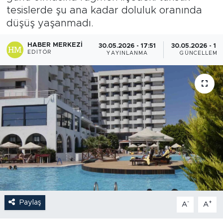
tesislerde şu ana kadar doluluk oranında
düşüş yaşanmadı.
HABER MERKEZI
30.05.2026 - 17:51
30.05.2026 - 17
EDITÖR
YAYINLANMA
GÜNCELLEME
Paylaş
-
+
A
A