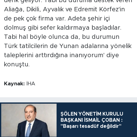
denk geliyor. Tabi bu duruma destek veren
Aliağa, Dikili, Ayvalık ve Edremit Körfez'in
de pek çok firma var. Adeta şehir içi
dolmuş gibi sefer kaldırmaya başladılar.
Tabi hal böyle olunca da, bu durumun
Türk tatilcilerin de Yunan adalarına yönelik
taleplerini arttırdığına inanıyorum' diye
konuştu.
Kaynak:
İHA
ŞÖLEN YÖNETİM KURULU
BAŞKANI İSMAİL ÇOBAN :
"Başarı tesadüf değildir"