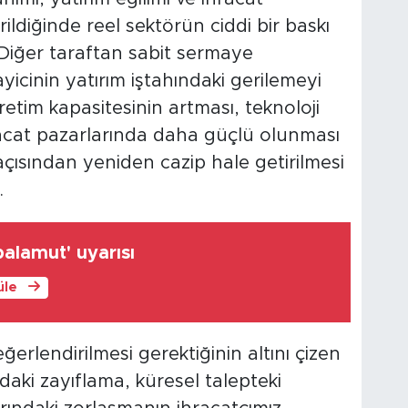
ildiğinde reel sektörün ciddi bir baskı
Diğer taraftan sabit sermaye
cinin yatırım iştahındaki gerilemeyi
etim kapasitesinin artması, teknoloji
hracat pazarlarında daha güçlü olunması
 açısından yeniden cazip hale getirilmesi
.
'palamut' uyarısı
üle
ğerlendirilmesi gerektiğinin altını çizen
daki zayıflama, küresel talepteki