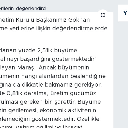
Y
netim Kurulu Başkanımız Gökhan
me verilerine ilişkin değerlendirmelerde
çıklanan yüzde 2,5'lik büyüme,
almayı başardığını göstermektedir'
şlayan Maraş, 'Ancak büyümenin
yümenin hangi alanlardan beslendiğine
ığına da dikkatle bakmamız gerekiyor.
e 0,8'lik daralma, üretim gücümüz
ulması gereken bir işarettir. Büyüme
n gerilemesi, ekonomik aktivitenin
erlemediğini göstermektedir. Özellikle
ımı, yatırım eğilimi ve ihracat