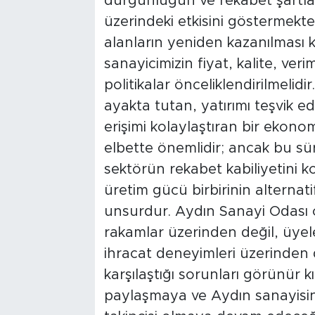
durgunluğun ve rekabet şartlar
üzerindeki etkisini göstermekte
alanların yeniden kazanılması 
sanayicimizin fiyat, kalite, ver
politikalar önceliklendirilmelidi
ayakta tutan, yatırımı teşvik 
erişimi kolaylaştıran bir ekono
elbette önemlidir; ancak bu sü
sektörün rekabet kabiliyetini kor
üretim gücü birbirinin alternati
unsurdur. Aydın Sanayi Odası o
rakamlar üzerinden değil, üyele
ihracat deneyimleri üzerinden 
karşılaştığı sorunları görünür kı
paylaşmaya ve Aydın sanayisi