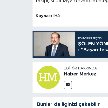
takipçisi olmaya devam edeceği
Kaynak:
İHA
EDITÖRÜN SEÇTIĞI
ŞÖLEN YÖNE
: "Başarı tes
EDITÖR HAKKINDA
Haber Merkezi
Bunlar da ilginizi çekebilir