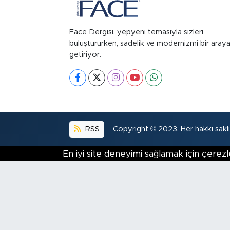
Face Dergisi, yepyeni temasıyla sizleri
buluştururken, sadelik ve modernizmi bir aray
getiriyor.
RSS
Copyright © 2023. Her hakkı saklıd
En iyi site deneyimi sağlamak için çerezl