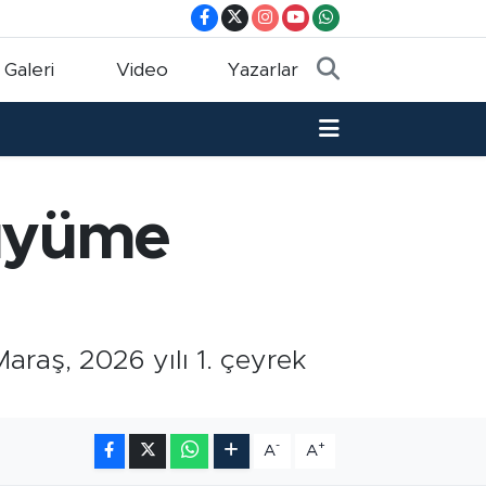
 Galeri
Video
Yazarlar
üyüme
aş, 2026 yılı 1. çeyrek
-
+
A
A