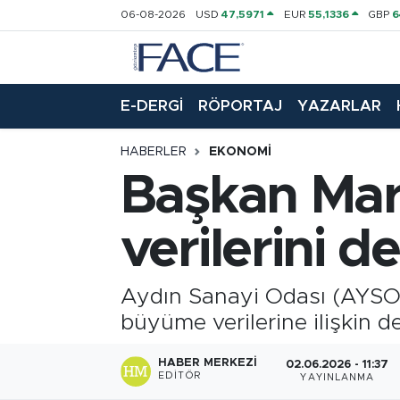
06-08-2026
USD
47,5971
EUR
55,1336
GBP
6
HABER
Nöbetçi Eczaneler
E-DERGİ
RÖPORTAJ
YAZARLAR
Hava Durumu
HABERLER
EKONOMI
Trafik Durumu
Başkan Ma
Süper Lig Puan Durumu ve Fikstür
verilerini d
Tüm Manşetler
Aydın Sanayi Odası (AYSO)
Son Dakika Haberleri
büyüme verilerine ilişkin 
Haber Arşivi
HABER MERKEZI
02.06.2026 - 11:37
EDITÖR
YAYINLANMA