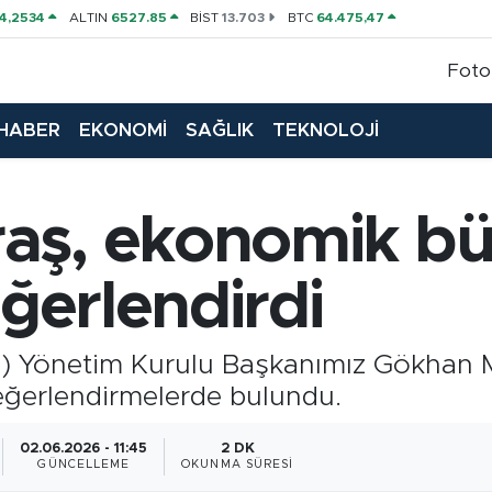
4,2534
ALTIN
6527.85
BİST
13.703
BTC
64.475,47
Foto
HABER
EKONOMİ
SAĞLIK
TEKNOLOJİ
raş, ekonomik b
eğerlendirdi
 Yönetim Kurulu Başkanımız Gökhan Mar
değerlendirmelerde bulundu.
02.06.2026 - 11:45
2 DK
GÜNCELLEME
OKUNMA SÜRESI