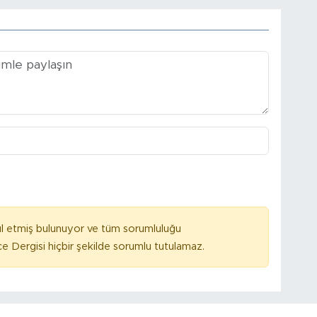
l etmiş bulunuyor ve tüm sorumluluğu
e Dergisi hiçbir şekilde sorumlu tutulamaz.