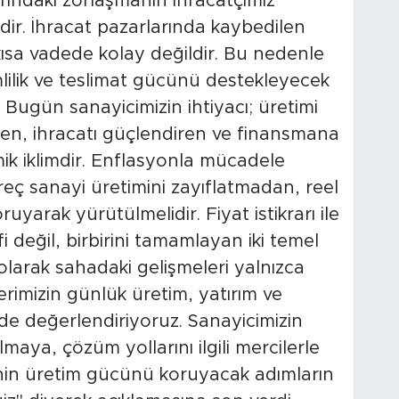
ındaki zorlaşmanın ihracatçımız
dir. İhracat pazarlarında kaybedilen
kısa vadede kolay değildir. Bu nedenle
imlilik ve teslimat gücünü destekleyecek
r. Bugün sanayicimizin ihtiyacı; üretimi
eden, ihracatı güçlendiren ve finansmana
mik iklimdir. Enflasyonla mücadele
reç sanayi üretimini zayıflatmadan, reel
uyarak yürütülmelidir. Fiyat istikrarı ile
fi değil, birbirini tamamlayan iki temel
larak sahadaki gelişmeleri yalnızca
rimizin günlük üretim, yatırım ve
de değerlendiriyoruz. Sanayicimizin
lmaya, çözüm yollarını ilgili mercilerle
nin üretim gücünü koruyacak adımların