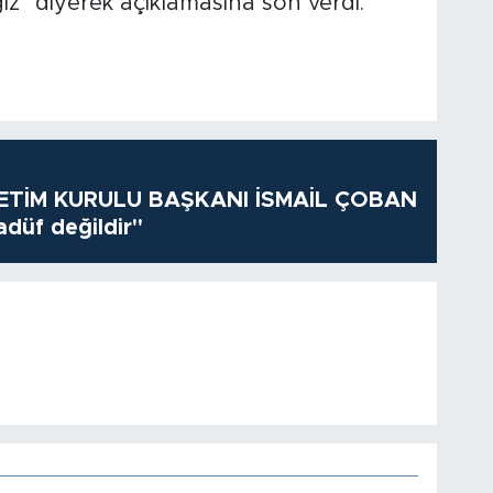
z'' diyerek açıklamasına son verdi.
TİM KURULU BAŞKANI İSMAİL ÇOBAN
adüf değildir"