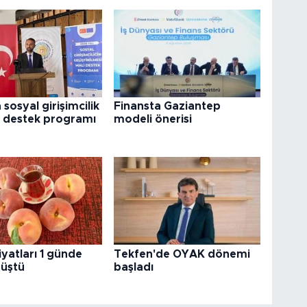
 sosyal girişimcilik
Finansta Gaziantep
ni destek programı
modeli önerisi
fiyatları 1 günde
Tekfen'de OYAK dönemi
düştü
başladı