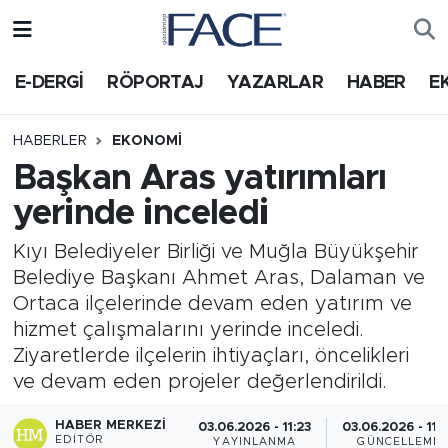
HABER
Nöbetçi Eczaneler
E-DERGİ
RÖPORTAJ
YAZARLAR
HABER
E
Hava Durumu
HABERLER
EKONOMI
Başkan Aras yatırımları
Trafik Durumu
yerinde inceledi
Süper Lig Puan Durumu ve Fikstür
Kıyı Belediyeler Birliği ve Muğla Büyükşehir
Belediye Başkanı Ahmet Aras, Dalaman ve
Tüm Manşetler
Ortaca ilçelerinde devam eden yatırım ve
hizmet çalışmalarını yerinde inceledi.
Son Dakika Haberleri
Ziyaretlerde ilçelerin ihtiyaçları, öncelikleri
ve devam eden projeler değerlendirildi.
Haber Arşivi
HABER MERKEZI
03.06.2026 - 11:23
03.06.2026 - 11:
EDITÖR
YAYINLANMA
GÜNCELLEME