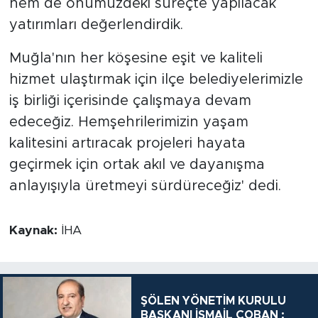
hem de önümüzdeki süreçte yapılacak
yatırımları değerlendirdik.
Muğla'nın her köşesine eşit ve kaliteli
hizmet ulaştırmak için ilçe belediyelerimizle
iş birliği içerisinde çalışmaya devam
edeceğiz. Hemşehrilerimizin yaşam
kalitesini artıracak projeleri hayata
geçirmek için ortak akıl ve dayanışma
anlayışıyla üretmeyi sürdüreceğiz' dedi.
Kaynak:
İHA
ŞÖLEN YÖNETİM KURULU
BAŞKANI İSMAİL ÇOBAN :