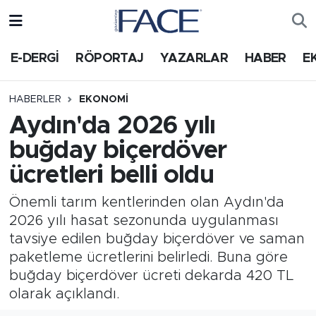
HABER
Nöbetçi Eczaneler
E-DERGİ
RÖPORTAJ
YAZARLAR
HABER
E
Hava Durumu
HABERLER
EKONOMI
Aydın'da 2026 yılı
Trafik Durumu
buğday biçerdöver
Süper Lig Puan Durumu ve Fikstür
ücretleri belli oldu
Tüm Manşetler
Önemli tarım kentlerinden olan Aydın'da
2026 yılı hasat sezonunda uygulanması
Son Dakika Haberleri
tavsiye edilen buğday biçerdöver ve saman
paketleme ücretlerini belirledi. Buna göre
Haber Arşivi
buğday biçerdöver ücreti dekarda 420 TL
olarak açıklandı.