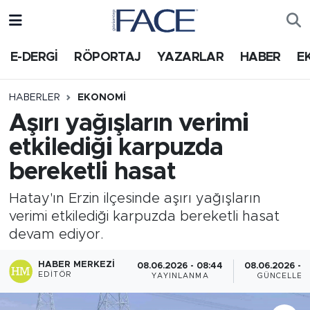
HABER
Nöbetçi Eczaneler
E-DERGİ
RÖPORTAJ
YAZARLAR
HABER
E
Hava Durumu
HABERLER
EKONOMI
Aşırı yağışların verimi
Trafik Durumu
etkilediği karpuzda
Süper Lig Puan Durumu ve Fikstür
bereketli hasat
Tüm Manşetler
Hatay'ın Erzin ilçesinde aşırı yağışların
verimi etkilediği karpuzda bereketli hasat
Son Dakika Haberleri
devam ediyor.
Haber Arşivi
HABER MERKEZI
08.06.2026 - 08:44
08.06.2026 - 0
EDITÖR
YAYINLANMA
GÜNCELLEM