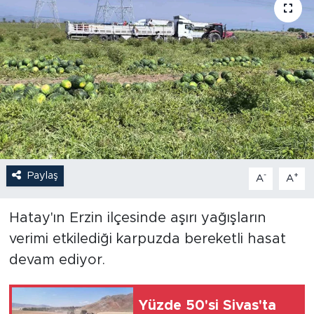
Paylaş
-
+
A
A
Hatay'ın Erzin ilçesinde aşırı yağışların
verimi etkilediği karpuzda bereketli hasat
devam ediyor.
Yüzde 50'si Sivas'ta