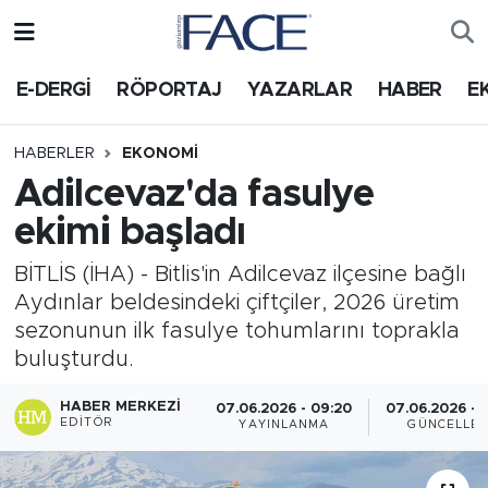
HABER
Nöbetçi Eczaneler
E-DERGİ
RÖPORTAJ
YAZARLAR
HABER
E
Hava Durumu
HABERLER
EKONOMI
Adilcevaz'da fasulye
Trafik Durumu
ekimi başladı
Süper Lig Puan Durumu ve Fikstür
BİTLİS (İHA) - Bitlis'in Adilcevaz ilçesine bağlı
Aydınlar beldesindeki çiftçiler, 2026 üretim
Tüm Manşetler
sezonunun ilk fasulye tohumlarını toprakla
buluşturdu.
Son Dakika Haberleri
HABER MERKEZI
07.06.2026 - 09:20
07.06.2026 - 
Haber Arşivi
EDITÖR
YAYINLANMA
GÜNCELLE