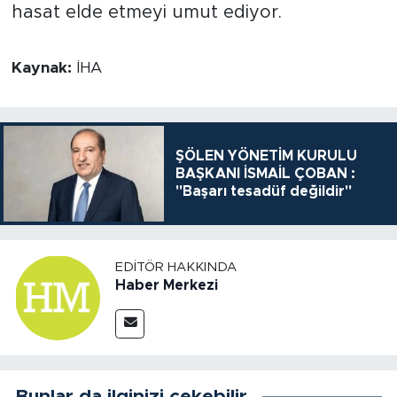
hasat elde etmeyi umut ediyor.
Kaynak:
İHA
ŞÖLEN YÖNETİM KURULU
BAŞKANI İSMAİL ÇOBAN :
"Başarı tesadüf değildir"
EDITÖR HAKKINDA
Haber Merkezi
Bunlar da ilginizi çekebilir